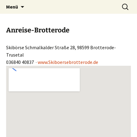
Skibörsen aus Schweinfurt und Brotterode
Zum
Suchen
Skibörse Schweinfurt
Menü
Inhalt
nach:
sind eins
Niederwerrn
springen
Anreise-Brotterode
Skibörse Schmalkalder Straße 28, 98599 Brotterode-
Trusetal ‎
036840 40837 ‎ ·
www.Skiboersebrotterode.de