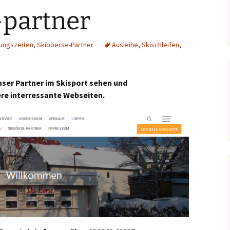
-partner
ungszeiten
,
Skiboerse-Partner
Ausleihe
,
Skischleifen
,
unser Partner im Skisport sehen und
re interressante Webseiten.