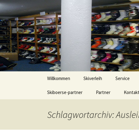
Skibörsen aus Schweinfurt und 
Zum
Inhalt
springen
Skibörse 
Willkommen
Skiverleih
Service
Skiboerse-partner
Partner
Kontak
Schlagwortarchiv: Ausle